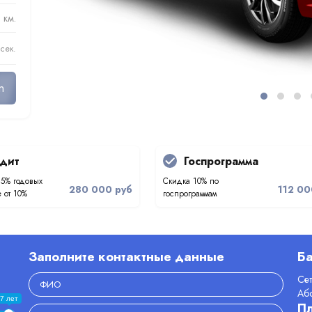
 км.
 сек.
n
дит
Госпрограмма
.5% годовых
Скидка 10% по
280 000 руб
112 00
 от 10%
госпрограммам
Заполните контактные данные
Ба
Се
Аб
7 лет
П