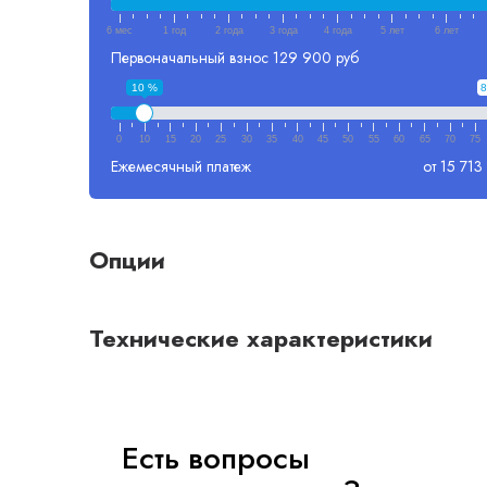
6 мес
1 год
2 года
3 года
4 года
5 лет
6 лет
Первоначальный взнос
129 900 руб
10 %
8
0
10
15
20
25
30
35
40
45
50
55
60
65
70
75
Ежемесячный платеж
от 15 713
Опции
Технические характеристики
Есть вопросы