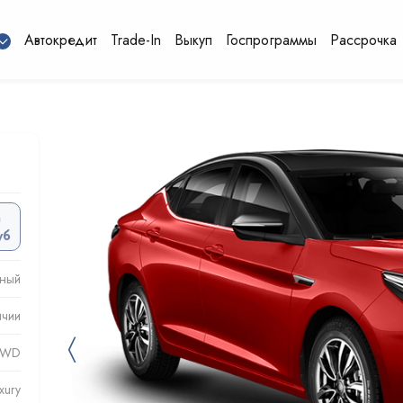
Автокредит
Trade-In
Выкуп
Госпрограммы
Рассрочка
а
уб
сный
ичии
〈
 FWD
xury