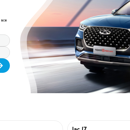
 все
Jac J7