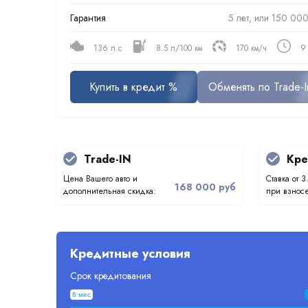
Гарантия
5 лет, или 150 000
136 л.с
8.5 л/100 км
170 км/ч
9
Купить в кредит %
Обменять по Trade-I
Trade-IN
Кре
Цена Вашего авто и
Ставка от 3
168 000 руб
дополнительная скидка:
при взносе
Кредитные условия
Срок кредитования
6 мес