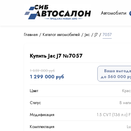
Автомобили
Главная
Каталог автомобилей
Jac
J7
7057
Купить Jac J7 №7057
1 859 000 руб
Ваша выгод
1 299 000 руб
до 560 000 р
Цвет
Кра
Статус
В нал
Модификация
1.5 CVT (136 л.с)
Комплектация
Lu