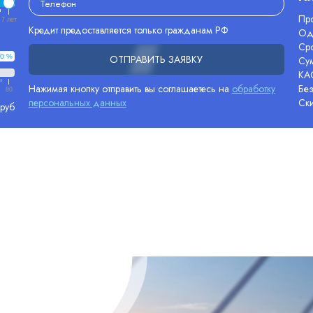
Про
7 лет
Кредит предоставляется только гражданам РФ
Од
Сро
0 %
ОТПРАВИТЬ ЗАЯВКУ
Су
КА
Нажимая кнопку отправить вы соглашаетесь на
обработку
Без
80
персональных данных
Ск
 руб