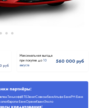
10
560 000 руб
августа
0 руб
нки партнёры:
телем
Тинькофф
ВТБ
Зенит
Совкомбанк
Альфа-Банк
РН-Банк
солют
Европа-Банк
Оранж
Квант
Экспо
люсы кредитования: