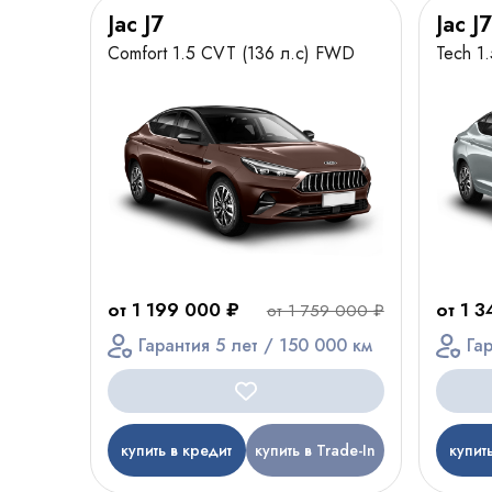
Jac J7
Jac J7
Comfort 1.5 CVT (136 л.с) FWD
Tech 1
от 1 199 000 ₽
от 1 
от 1 759 000 ₽
Гарантия 5 лет / 150 000 км
Га
купить в кредит
купить в Trade-In
купит