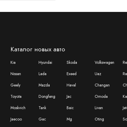
Каталог новых авто
Kia
Hyundai
Skoda
Volkswagen
Re
Nissan
Lada
Exeed
Uaz
Ra
Geely
Mazda
Haval
Changan
Ch
Toyota
Dongfeng
Jac
Omoda
Ka
Moskvich
Tank
Baic
Livan
Je
Jaecoo
Gac
Mg
Oting
So