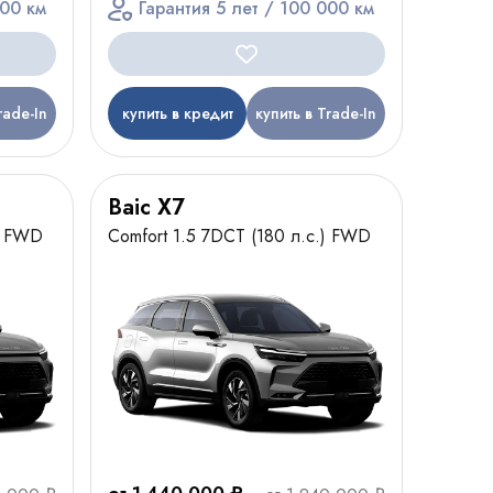
000 км
Гарантия 5 лет / 100 000 км
rade-In
купить в кредит
купить в Trade-In
Baic X7
) FWD
Comfort 1.5 7DCT (180 л.с.) FWD