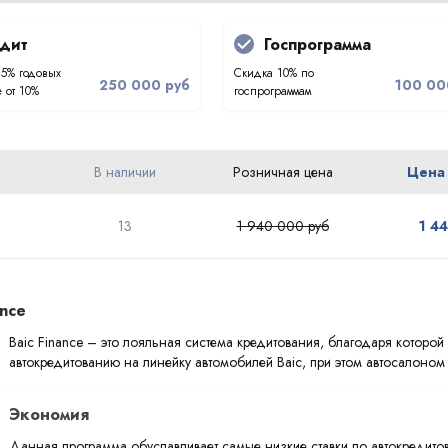
дит
Госпрограмма
.5% годовых
Скидка 10% по
250 000 руб
100 00
 от 10%
госпрограммам
В наличии
Розничная цена
Цена
13
1 940 000 руб
1 4
ance
Baic Finance – это лояльная система кредитования, благодаря которо
автокредитованию на линейку автомобилей Baic, при этом автосалоно
Экономия
Данная программа обуславливает самые низкие ставки по автокредито