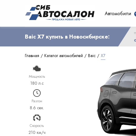
Автомобили
о
Baic X7 купить в Новосибирске:
Главная
Каталог автомобилей
Baic
X7
Мощность
180 л.с
Разгон
8.6 сек.
Cкорость
210 км/ч