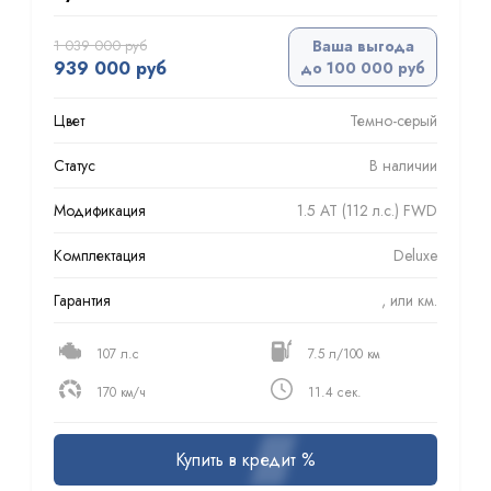
1 039 000 руб
Ваша выгода
939 000 руб
до 100 000 руб
Цвет
Темно-серый
Статус
В наличии
Модификация
1.5 AT (112 л.с.) FWD
Комплектация
Deluxe
Гарантия
, или км.
107 л.с
7.5 л/100 км
170 км/ч
11.4 сек.
Купить в кредит %