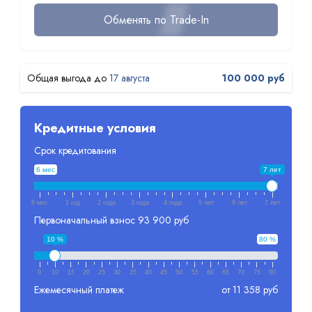
Обменять по Trade-In
17 августа
100 000 руб
Кредитные условия
Срок кредитования
6 мес
7 лет
6 мес
1 год
2 года
3 года
4 года
5 лет
6 лет
7 лет
Первоначальный взнос
93 900 руб
10 %
80 %
0
10
15
20
25
30
35
40
45
50
55
60
65
70
75
80
Ежемесячный платеж
от 11 358 руб