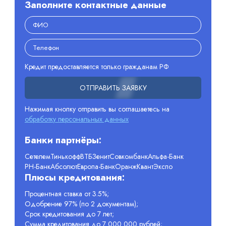
Заполните контактные данные
Кредит предоставляется только гражданам РФ
ОТПРАВИТЬ ЗАЯВКУ
Нажимая кнопку отправить вы соглашаетесь на
обработку персональных данных
Банки партнёры:
Сетелем
Тинькофф
ВТБ
Зенит
Совкомбанк
Альфа-Банк
РН-Банк
Абсолют
Европа-Банк
Оранж
Квант
Экспо
Плюсы кредитования:
Процентная ставка от 3.5%;
Одобрение 97% (по 2 документам);
Срок кредитования до 7 лет;
Сумма кредитования до 7 000 000 рублей;