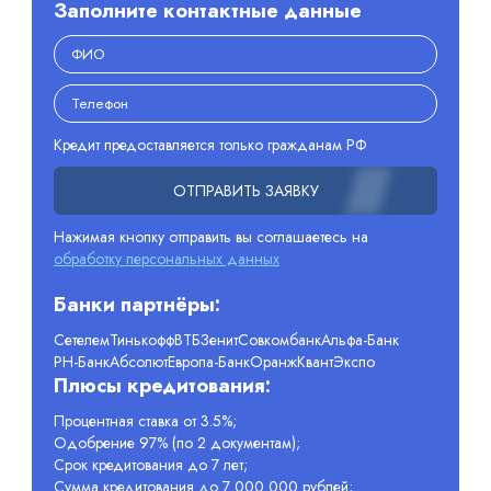
Заполните контактные данные
Кредит предоставляется только гражданам РФ
ОТПРАВИТЬ ЗАЯВКУ
Нажимая кнопку отправить вы соглашаетесь на
обработку персональных данных
Банки партнёры:
Сетелем
Тинькофф
ВТБ
Зенит
Совкомбанк
Альфа-Банк
РН-Банк
Абсолют
Европа-Банк
Оранж
Квант
Экспо
Плюсы кредитования:
Процентная ставка от 3.5%;
Одобрение 97% (по 2 документам);
Срок кредитования до 7 лет;
Сумма кредитования до 7 000 000 рублей;