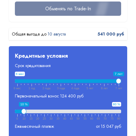
Обменять по Trade-In
10 августа
541 000 руб
Кредитные условия
Срок кредитования
6 мес
7 лет
6 мес
1 год
2 года
3 года
4 года
5 лет
6 лет
7 лет
Первоначальный взнос
124 400 руб
10 %
80 %
0
10
15
20
25
30
35
40
45
50
55
60
65
70
75
80
Ежемесячный платеж
от 15 047 руб