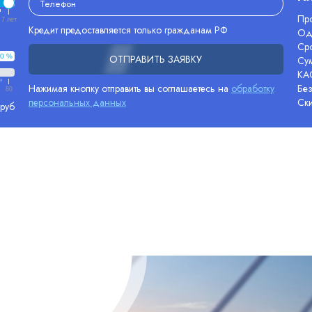
Про
7 лет
Кредит предоставляется только гражданам РФ
Од
Сро
0 %
ОТПРАВИТЬ ЗАЯВКУ
Су
КА
Нажимая кнопку отправить вы соглашаетесь на
обработку
Без
80
персональных данных
Ск
 руб