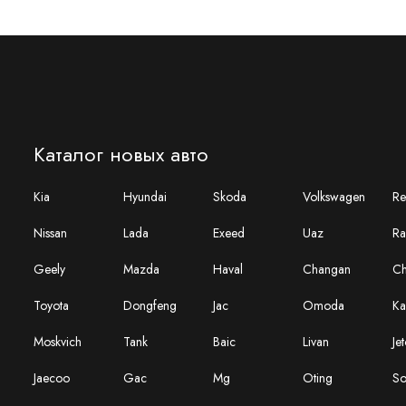
Каталог новых авто
Kia
Hyundai
Skoda
Volkswagen
Re
Nissan
Lada
Exeed
Uaz
Ra
Geely
Mazda
Haval
Changan
Ch
Toyota
Dongfeng
Jac
Omoda
Ka
Moskvich
Tank
Baic
Livan
Je
Jaecoo
Gac
Mg
Oting
So