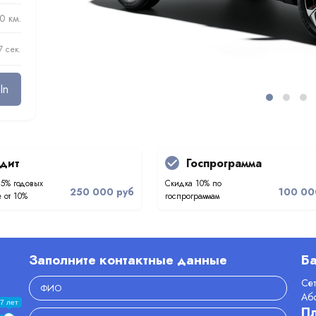
0 км.
7 сек.
In
дит
Госпрограмма
.5% годовых
Скидка 10% по
250 000 руб
100 00
 от 10%
госпрограммам
Заполните контактные данные
Ба
Се
Аб
7 лет
П