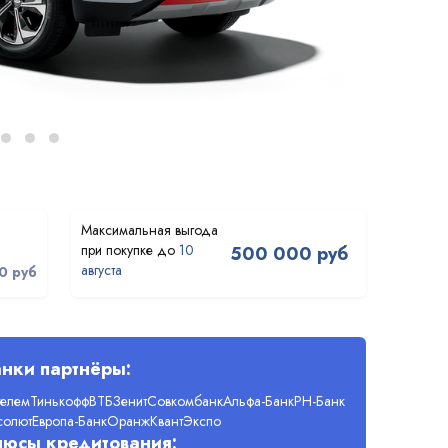
10
500 000 руб
августа
0 руб
нки партнёры:
телем
Тинькофф
ВТБ
Зенит
Совкомбанк
Альфа-Банк
РН-Банк
солют
Европа-Банк
Оранж
Квант
Экспо
люсы кредитования: