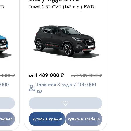
WD
Travel 1.5T CVT (147 л.с.) FWD
от 1 489 000 ₽
9 000 ₽
от 1 989 000 ₽
 000
Гарантия 3 года / 100 000
км
rade-In
купить в кредит
купить в Trade-In