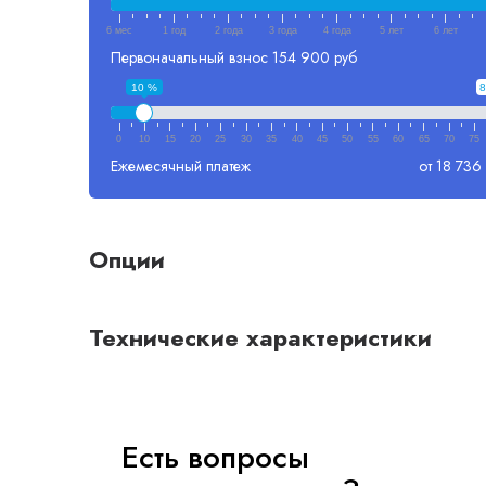
6 мес
1 год
2 года
3 года
4 года
5 лет
6 лет
Первоначальный взнос
154 900 руб
10 %
8
0
10
15
20
25
30
35
40
45
50
55
60
65
70
75
Ежемесячный платеж
от 18 736
Опции
Технические характеристики
Есть вопросы