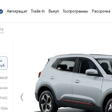
Автокредит
Trade-In
Выкуп
Госпрограммы
Рассрочка
15
а
руб
серый
личии
〈
) FWD
Style