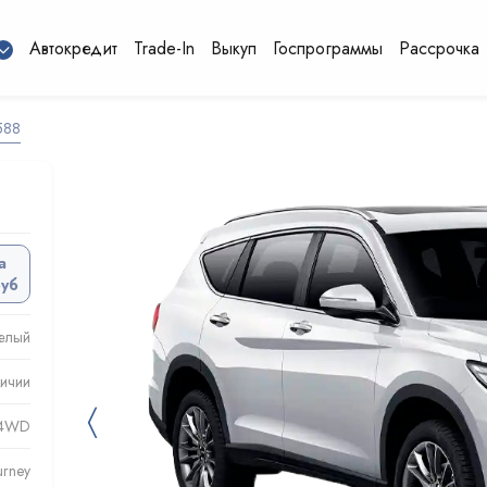
Автокредит
Trade-In
Выкуп
Госпрограммы
Рассрочка
588
а
руб
елый
личии
〈
) 4WD
urney