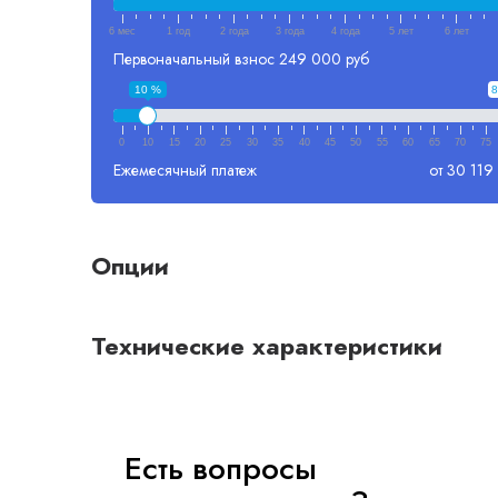
6 мес
1 год
2 года
3 года
4 года
5 лет
6 лет
Первоначальный взнос
249 000 руб
10 %
8
0
10
15
20
25
30
35
40
45
50
55
60
65
70
75
Ежемесячный платеж
от 30 119
Опции
Технические характеристики
Есть вопросы