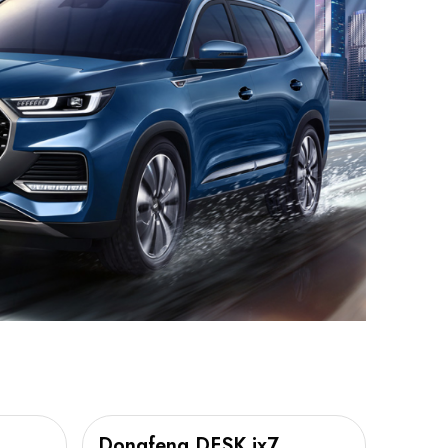
Dongfeng DFSK ix7