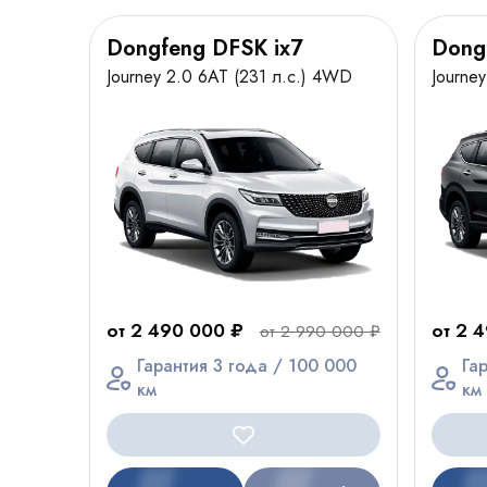
Dongfeng DFSK ix7
Dong
Journey 2.0 6AT (231 л.с.) 4WD
Journe
от 2 490 000 ₽
от 2 
от 2 990 000 ₽
Гарантия 3 года / 100 000
Га
км
км