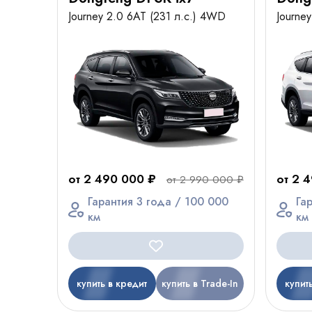
Journey 2.0 6AT (231 л.с.) 4WD
Journe
от 2 490 000 ₽
от 2 
от 2 990 000 ₽
Гарантия 3 года / 100 000
Га
км
км
купить в кредит
купить в Trade-In
купит