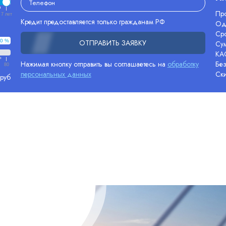
Про
7 лет
Кредит предоставляется только гражданам РФ
Од
Сро
0 %
ОТПРАВИТЬ ЗАЯВКУ
Су
КА
Нажимая кнопку отправить вы соглашаетесь на
обработку
Без
80
персональных данных
Ск
 руб