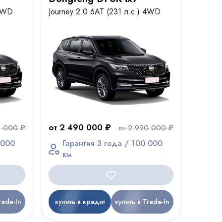
 4WD
Journey 2.0 6AT (231 л.с.) 4WD
от 2 490 000 ₽
0 000 ₽
от 2 990 000 ₽
 000
Гарантия 3 года / 100 000
км
rade-In
купить в кредит
купить в Trade-In