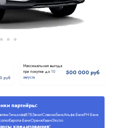
10
500 000 руб
августа
0 руб
нки партнёры:
телем
Тинькофф
ВТБ
Зенит
Совкомбанк
Альфа-Банк
РН-Банк
солют
Европа-Банк
Оранж
Квант
Экспо
люсы кредитования: