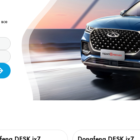
 все
feng DFSK ix7
Dongfeng DFSK ix7