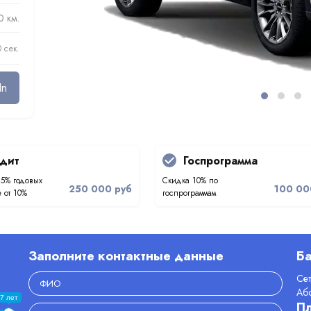
0 км.
0 сек.
In
дит
Госпрограмма
.5% годовых
Скидка 10% по
250 000 руб
100 00
 от 10%
госпрограммам
Заполните контактные данные
Ба
Се
Аб
7 лет
П