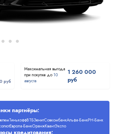
1 260 000
10
руб
августа
0 руб
нки партнёры:
телем
Тинькофф
ВТБ
Зенит
Совкомбанк
Альфа-Банк
РН-Банк
солют
Европа-Банк
Оранж
Квант
Экспо
люсы кредитования: