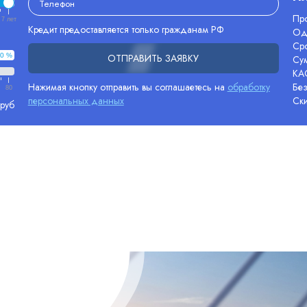
Про
7 лет
Кредит предоставляется только гражданам РФ
Од
Сро
0 %
ОТПРАВИТЬ ЗАЯВКУ
Су
КА
Нажимая кнопку отправить вы соглашаетесь на
обработку
Без
80
персональных данных
Ск
 руб