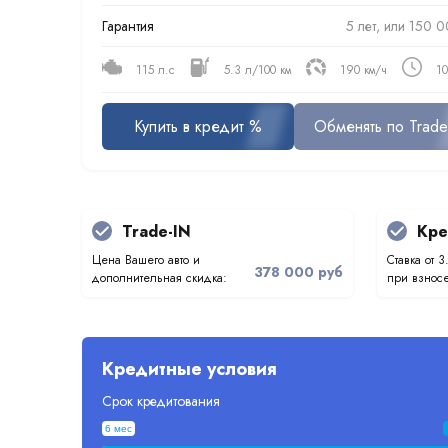
Гарантия
5 лет, или 150 0
115 л.с
5.3 л/100 км
190 км/ч
10
Купить в кредит %
Обменять по Trade
Trade-IN
Кре
Цена Вашего авто и
Ставка от 3
378 000 руб
дополнительная скидка:
при взносе
Кредитные условия
Срок кредитования
6 мес