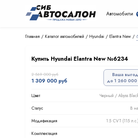
Автомобили
Главная
Каталог автомобилей
Hyundai
Elantra New
Купить Hyundai Elantra New №6234
2 569 000 руб
Ваша выго
1 309 000 руб
до 1 260 000
Цвет
Черный / Abyss Black
Статус
В н
Модификация
1.5 CVT (115 л.с
Комплектация