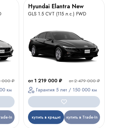
Hyundai Elantra New
D
GLS 1.5 CVT (115 л.с.) FWD
от 1 219 000 ₽
9 000 ₽
от 2 479 000 ₽
000 км
Гарантия 5 лет / 150 000 км
rade-In
купить в кредит
купить в Trade-In