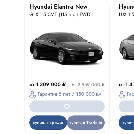
Hyundai Elantra New
Hyun
GLX 1.5 CVT (115 л.с.) FWD
LUX 1.
от 1 309 000 ₽
от 1 
от 2 569 000 ₽
Гарантия 5 лет / 150 000 км
Га
купить в кредит
купить в Trade-In
купит