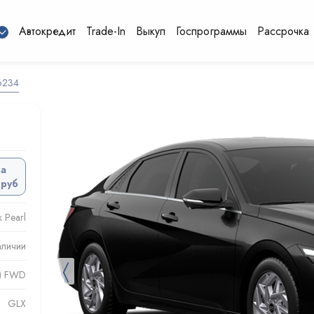
Автокредит
Trade-In
Выкуп
Госпрограммы
Рассрочка
6234
да
 руб
 Pearl
аличии
〈
.) FWD
GLX