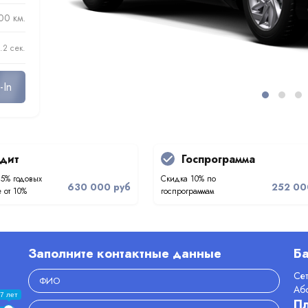
00 км.
.2 сек.
-In
дит
Госпрограмма
.5% годовых
Скидка 10% по
630 000 руб
252 00
 от 10%
госпрограммам
Заполните контактные данные
Ба
Се
Аб
7 лет
П