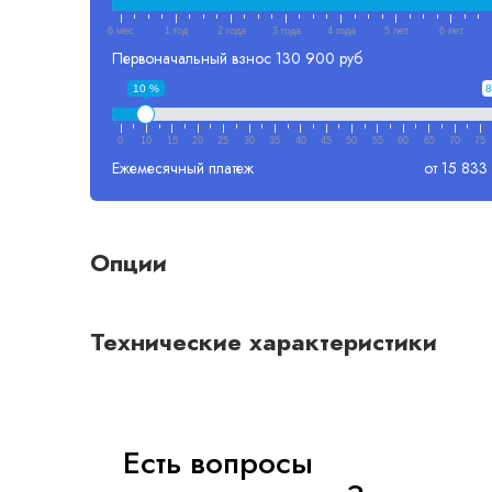
6 мес
1 год
2 года
3 года
4 года
5 лет
6 лет
Первоначальный взнос
130 900 руб
10 %
8
0
10
15
20
25
30
35
40
45
50
55
60
65
70
75
Ежемесячный платеж
от 15 833
Опции
Технические характеристики
Есть вопросы