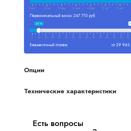
6 мес
1 год
2 года
3 года
4 года
5 лет
6 лет
Первоначальный взнос
247 710 руб
10 %
8
0
10
15
20
25
30
35
40
45
50
55
60
65
70
75
Ежемесячный платеж
от 29 963
Опции
Технические характеристики
Есть вопросы