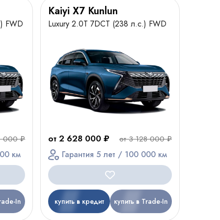
Kaiyi X7 Kunlun
с.) FWD
Luxury 2.0T 7DCT (238 л.с.) FWD
от 2 628 000 ₽
0 000 ₽
от 3 128 000 ₽
000 км
Гарантия 5 лет / 100 000 км
rade-In
купить в кредит
купить в Trade-In