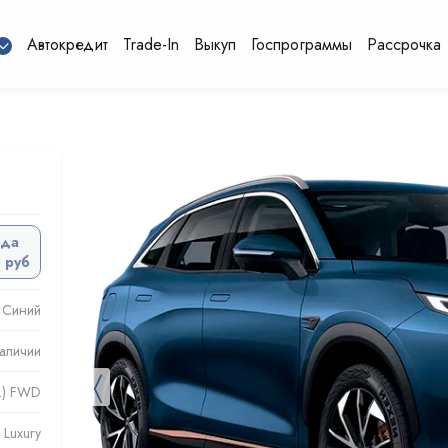
Автокредит
Trade-In
Выкуп
Госпрограммы
Рассрочка
ода
 руб
Синий
аличии
〈
с.) FWD
Luxury