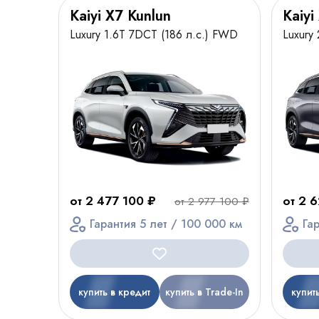
Kaiyi X7 Kunlun
Kaiyi
Luxury 1.6T 7DCT (186 л.с.) FWD
Luxury
от 2 477 100 ₽
от 2 
от 2 977 100 ₽
Гарантия 5 лет / 100 000 км
Га
купить в кредит
купить в Trade-In
купит