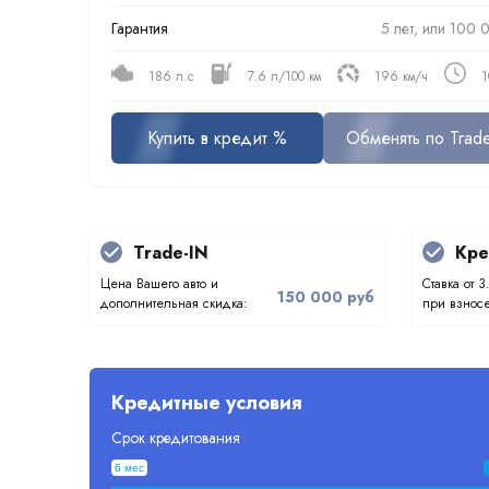
Гарантия
5 лет, или 100 
186 л.с
7.6 л/100 км
196 км/ч
1
Купить в кредит %
Обменять по Trade
Trade-IN
Кре
Цена Вашего авто и
Ставка от 3
150 000 руб
дополнительная скидка:
при взносе
Кредитные условия
Срок кредитования
6 мес