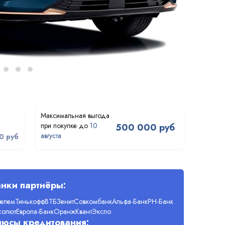
10
500 000 руб
августа
0 руб
нки партнёры:
телем
Тинькофф
ВТБ
Зенит
Совкомбанк
Альфа-Банк
РН-Банк
солют
Европа-Банк
Оранж
Квант
Экспо
люсы кредитования: