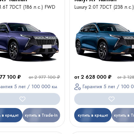
 1.6T 7DCT (186 л.с.) FWD
Luxury 2.0T 7DCT (238 л.с
477 100 ₽
от 2 628 000 ₽
от 2 977 100 ₽
от 3 12
рантия 5 лет / 100 000 км
Гарантия 5 лет / 100 
ь в кредит
купить в Trade-In
купить в кредит
купить в T