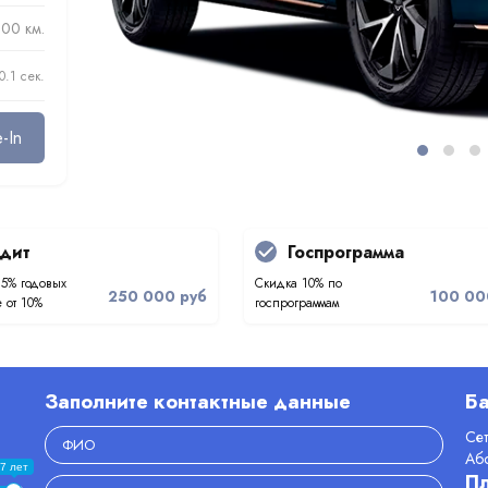
000 км.
0.1 сек.
-In
дит
Госпрограмма
.5% годовых
Скидка 10% по
250 000 руб
100 00
 от 10%
госпрограммам
Заполните контактные данные
Ба
Се
Аб
7 лет
П