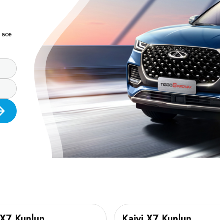
 все
 X7 Kunlun
Kaiyi X7 Kunlun