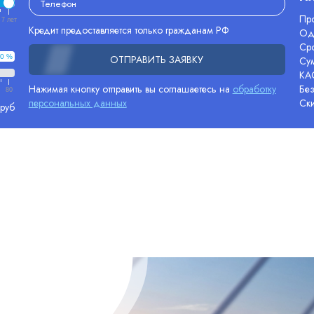
Про
7 лет
Кредит предоставляется только гражданам РФ
Од
Сро
0 %
ОТПРАВИТЬ ЗАЯВКУ
Су
КА
Нажимая кнопку отправить вы соглашаетесь на
обработку
Без
80
персональных данных
Ск
 руб