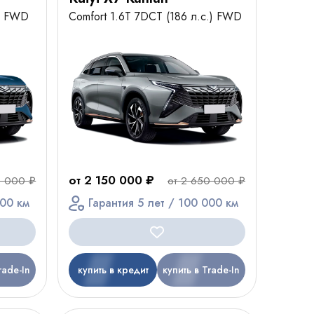
.) FWD
Comfort 1.6T 7DCT (186 л.с.) FWD
от 2 150 000 ₽
8 000 ₽
от 2 650 000 ₽
000 км
Гарантия 5 лет / 100 000 км
rade-In
купить в кредит
купить в Trade-In