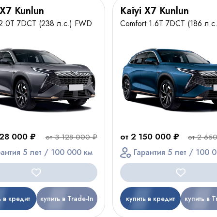
 X7 Kunlun
Kaiyi X7 Kunlun
 2.0T 7DCT (238 л.с.) FWD
Comfort 1.6T 7DCT (186 л.
628 000 ₽
от 2 150 000 ₽
от 3 128 000 ₽
от 2 65
рантия 5 лет / 100 000 км
Гарантия 5 лет / 100 
ь в кредит
купить в Trade-In
купить в кредит
купить в T