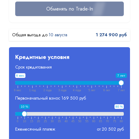
Обменять по Trade-In
10 августа
1 274 900 руб
Кредитные условия
Срок кредитования
6 мес
7 лет
6 мес
1 год
2 года
3 года
4 года
5 лет
6 лет
7 лет
Первоначальный взнос
169 500 руб
10 %
80 %
0
10
15
20
25
30
35
40
45
50
55
60
65
70
75
80
Ежемесячный платеж
от 20 502 руб