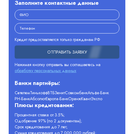
Заполните контактные данные
Кредит предоставляется только гражданам РФ
ОТПРАВИТЬ ЗАЯВКУ
Нажимая кнопку отправить вы соглашаетесь на
обработку персональных данных
Банки партнёры:
Сетелем
Тинькофф
ВТБ
Зенит
Совкомбанк
Альфа-Банк
РН-Банк
Абсолют
Европа-Банк
Оранж
Квант
Экспо
Плюсы кредитования:
Процентная ставка от 3.5%;
Одобрение 97% (по 2 документам);
Срок кредитования до 7 лет;
Сумма кредитования до 7 000 000 рублей;