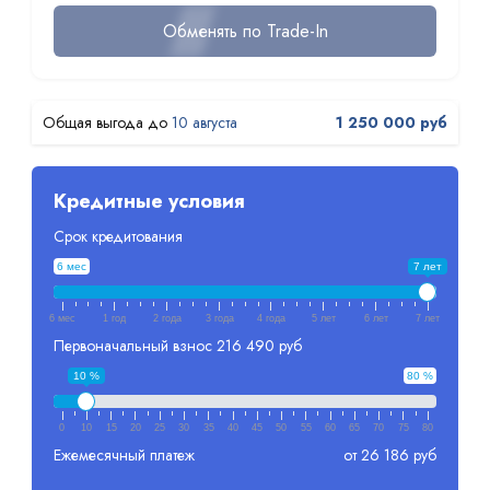
Обменять по Trade-In
10 августа
1 250 000 руб
Кредитные условия
Срок кредитования
6 мес
7 лет
6 мес
1 год
2 года
3 года
4 года
5 лет
6 лет
7 лет
Первоначальный взнос
216 490 руб
10 %
80 %
0
10
15
20
25
30
35
40
45
50
55
60
65
70
75
80
Ежемесячный платеж
от 26 186 руб