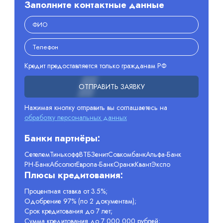
Заполните контактные данные
Кредит предоставляется только гражданам РФ
ОТПРАВИТЬ ЗАЯВКУ
Нажимая кнопку отправить вы соглашаетесь на
обработку персональных данных
Банки партнёры:
Сетелем
Тинькофф
ВТБ
Зенит
Совкомбанк
Альфа-Банк
РН-Банк
Абсолют
Европа-Банк
Оранж
Квант
Экспо
Плюсы кредитования:
Процентная ставка от 3.5%;
Одобрение 97% (по 2 документам);
Срок кредитования до 7 лет;
Сумма кредитования до 7 000 000 рублей;