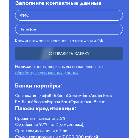
Заполните контактные данные
Кредит предоставляется только гражданам РФ
ОТПРАВИТЬ ЗАЯВКУ
Нажимая кнопку отправить вы соглашаетесь на
обработку персональных данных
Банки партнёры:
Сетелем
Тинькофф
ВТБ
Зенит
Совкомбанк
Альфа-Банк
РН-Банк
Абсолют
Европа-Банк
Оранж
Квант
Экспо
Плюсы кредитования:
Процентная ставка от 3.5%;
Одобрение 97% (по 2 документам);
Срок кредитования до 7 лет;
Сумма кредитования до 7 000 000 рублей;