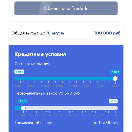
Обменять по Trade-In
10 августа
100 000 руб
Кредитные условия
Срок кредитования
6 мес
7 лет
6 мес
1 год
2 года
3 года
4 года
5 лет
6 лет
7 лет
Первоначальный взнос
95 390 руб
10 %
80 %
0
10
15
20
25
30
35
40
45
50
55
60
65
70
75
80
Ежемесячный платеж
от 11 538 руб