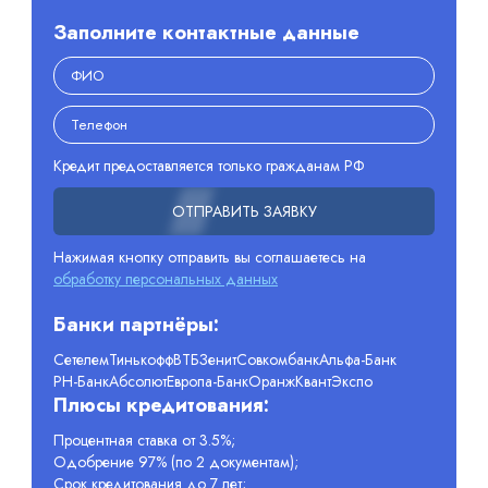
Заполните контактные данные
Кредит предоставляется только гражданам РФ
ОТПРАВИТЬ ЗАЯВКУ
Нажимая кнопку отправить вы соглашаетесь на
обработку персональных данных
Банки партнёры:
Сетелем
Тинькофф
ВТБ
Зенит
Совкомбанк
Альфа-Банк
РН-Банк
Абсолют
Европа-Банк
Оранж
Квант
Экспо
Плюсы кредитования:
Процентная ставка от 3.5%;
Одобрение 97% (по 2 документам);
Срок кредитования до 7 лет;