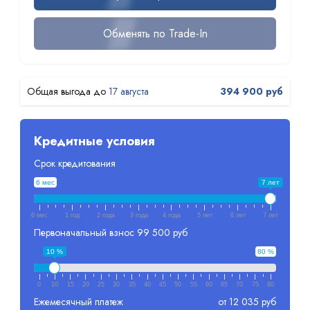
Обменять по Trade-In
17 августа
394 900 руб
Кредитные условия
Срок кредитования
6 мес
7 лет
6 мес
1 год
2 года
3 года
4 года
5 лет
6 лет
7 лет
Первоначальный взнос
99 500 руб
10 %
80 %
0
10
15
20
25
30
35
40
45
50
55
60
65
70
75
80
Ежемесячный платеж
от 12 035 руб