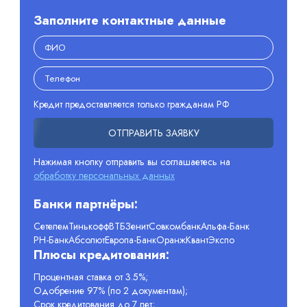
Заполните контактные данные
Кредит предоставляется только гражданам РФ
ОТПРАВИТЬ ЗАЯВКУ
Нажимая кнопку отправить вы соглашаетесь на
обработку персональных данных
Банки партнёры:
Сетелем
Тинькофф
ВТБ
Зенит
Совкомбанк
Альфа-Банк
РН-Банк
Абсолют
Европа-Банк
Оранж
Квант
Экспо
Плюсы кредитования:
Процентная ставка от 3.5%;
Одобрение 97% (по 2 документам);
Срок кредитования до 7 лет;