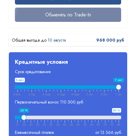
Обменять по Trade-In
10 августа
968 000 руб
Кредитные условия
Срок кредитования
6 мес
7 лет
6 мес
1 год
2 года
3 года
4 года
5 лет
6 лет
7 лет
Первоначальный взнос
110 500 руб
10 %
80 %
0
10
15
20
25
30
35
40
45
50
55
60
65
70
75
80
Ежемесячный платеж
от 13 366 руб