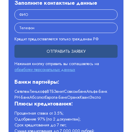
Заполните контактные данные
Кредит предоставляется только гражданам РФ
ОТПРАВИТЬ ЗАЯВКУ
Нажимая кнопку отправить вы соглашаетесь на
обработку персональных данных
Банки партнёры:
Сетелем
Тинькофф
ВТБ
Зенит
Совкомбанк
Альфа-Банк
РН-Банк
Абсолют
Европа-Банк
Оранж
Квант
Экспо
Плюсы кредитования:
Процентная ставка от 3.5%;
Одобрение 97% (по 2 документам);
Срок кредитования до 7 лет;
Сумма кредитования до 7 000 000 рублей;