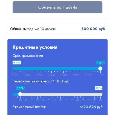
Обменять по Trade-In
10 августа
800 000 руб
Кредитные условия
Срок кредитования
6 мес
7 лет
6 мес
1 год
2 года
3 года
4 года
5 лет
6 лет
7 лет
Первоначальный взнос
171 100 руб
10 %
80 %
0
10
15
20
25
30
35
40
45
50
55
60
65
70
75
80
Ежемесячный платеж
от 20 696 руб