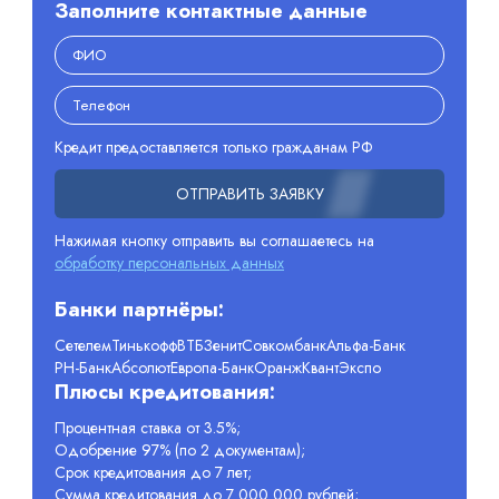
Заполните контактные данные
Кредит предоставляется только гражданам РФ
ОТПРАВИТЬ ЗАЯВКУ
Нажимая кнопку отправить вы соглашаетесь на
обработку персональных данных
Банки партнёры:
Сетелем
Тинькофф
ВТБ
Зенит
Совкомбанк
Альфа-Банк
РН-Банк
Абсолют
Европа-Банк
Оранж
Квант
Экспо
Плюсы кредитования:
Процентная ставка от 3.5%;
Одобрение 97% (по 2 документам);
Срок кредитования до 7 лет;
Сумма кредитования до 7 000 000 рублей;