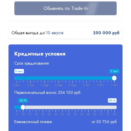
Обменять по Trade-In
10 августа
250 000 руб
Кредитные условия
Срок кредитования
6 мес
7 лет
6 мес
1 год
2 года
3 года
4 года
5 лет
6 лет
7 лет
Первоначальный взнос
254 100 руб
10 %
80 %
0
10
15
20
25
30
35
40
45
50
55
60
65
70
75
80
Ежемесячный платеж
от 30 736 руб