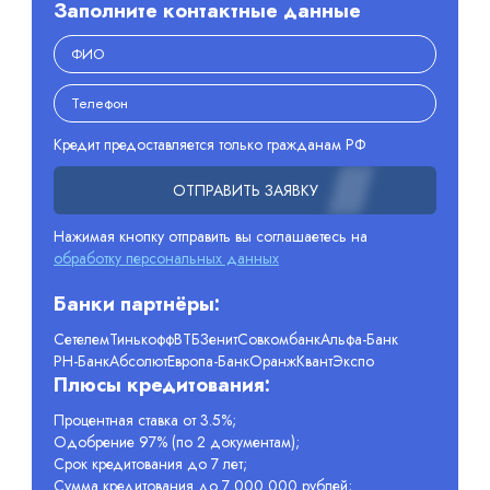
Заполните контактные данные
Кредит предоставляется только гражданам РФ
ОТПРАВИТЬ ЗАЯВКУ
Нажимая кнопку отправить вы соглашаетесь на
обработку персональных данных
Банки партнёры:
Сетелем
Тинькофф
ВТБ
Зенит
Совкомбанк
Альфа-Банк
РН-Банк
Абсолют
Европа-Банк
Оранж
Квант
Экспо
Плюсы кредитования:
Процентная ставка от 3.5%;
Одобрение 97% (по 2 документам);
Срок кредитования до 7 лет;
Сумма кредитования до 7 000 000 рублей;