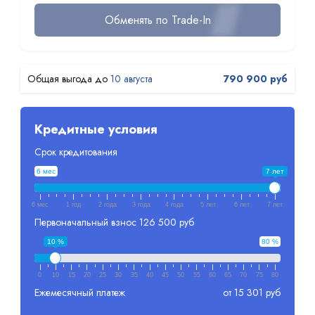
Обменять по Trade-In
10 августа
790 900 руб
Кредитные условия
Срок кредитования
6 мес
7 лет
6 мес
1 год
2 года
3 года
4 года
5 лет
6 лет
7 лет
Первоначальный взнос
126 500 руб
10 %
80 %
0
10
15
20
25
30
35
40
45
50
55
60
65
70
75
80
Ежемесячный платеж
от 15 301 руб