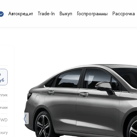
Автокредит
Trade-In
Выкуп
Госпрограммы
Рассрочка
а
уб
ллик
ичии
〈
 FWD
uxury