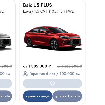
Baic U5 PLUS
FWD
Luxury 1.5 CVT (105 л.с.) FWD
от 1 385 000 ₽
0 000 ₽
от 1 885 000 ₽
000 км
Гарантия 5 лет / 100 000 км
rade-In
купить в кредит
купить в Trade-In