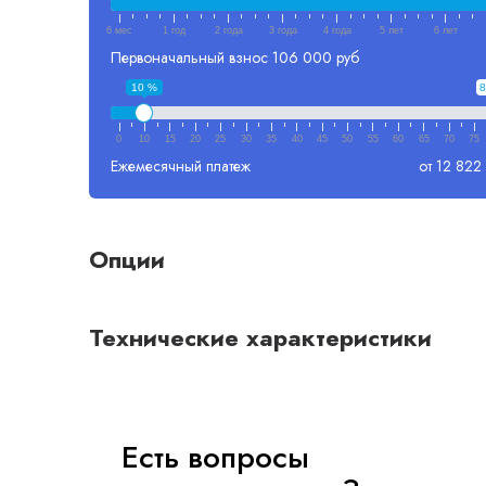
6 мес
1 год
2 года
3 года
4 года
5 лет
6 лет
Первоначальный взнос
106 000 руб
10 %
8
0
10
15
20
25
30
35
40
45
50
55
60
65
70
75
Ежемесячный платеж
от 12 822
Опции
Технические характеристики
Есть вопросы