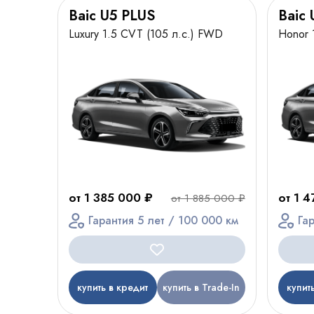
Baic U5 PLUS
Baic 
Luxury 1.5 CVT (105 л.с.) FWD
Honor 
от 1 385 000 ₽
от 1 
от 1 885 000 ₽
Гарантия 5 лет / 100 000 км
Га
купить в кредит
купить в Trade-In
купит