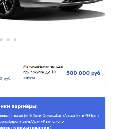
10
500 000 руб
августа
0 руб
нки партнёры:
телем
Тинькофф
ВТБ
Зенит
Совкомбанк
Альфа-Банк
РН-Банк
солют
Европа-Банк
Оранж
Квант
Экспо
люсы кредитования: