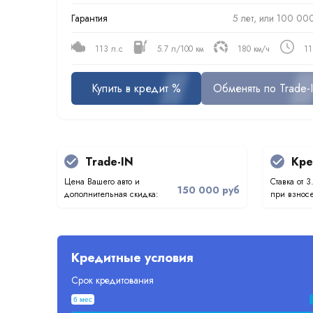
Гарантия
5 лет, или 100 000
113 л.с
5.7 л/100 км
180 км/ч
11
Купить в кредит %
Обменять по Trade-
Trade-IN
Кре
Цена Вашего авто и
Ставка от 3
150 000 руб
дополнительная скидка:
при взносе
Кредитные условия
Срок кредитования
6 мес