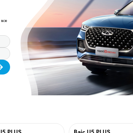
 все
U5 PLUS
Baic U5 PLUS