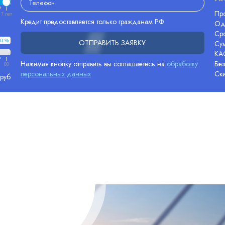
Про
7 лет
Кредит предоставляется только гражданам РФ
Од
Сро
0 %
ОТПРАВИТЬ ЗАЯВКУ
Су
КА
Нажимая кнопку отправить вы соглашаетесь на
обработку
Без
80
персональных данных
Ск
 руб