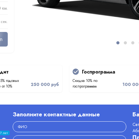
 км.
 сек.
In
дит
Госпрограмма
.5% годовых
Скидка 10% по
250 000 руб
100 00
 от 10%
госпрограммам
Заполните контактные данные
Ба
Се
Аб
7 лет
П