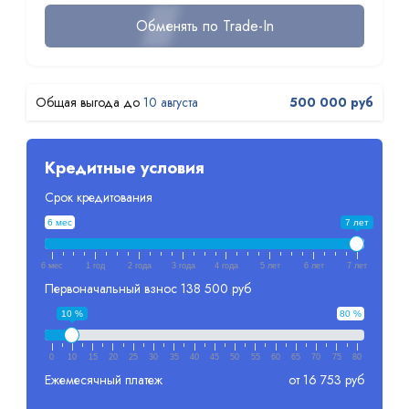
Обменять по Trade-In
10 августа
500 000 руб
Кредитные условия
Срок кредитования
6 мес
7 лет
6 мес
1 год
2 года
3 года
4 года
5 лет
6 лет
7 лет
Первоначальный взнос
138 500 руб
10 %
80 %
0
10
15
20
25
30
35
40
45
50
55
60
65
70
75
80
Ежемесячный платеж
от 16 753 руб