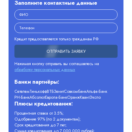
Заполните контактные данные
Кредит предоставляется только гражданам РФ
ОТПРАВИТЬ ЗАЯВКУ
Нажимая кнопку отправить вы соглашаетесь на
обработку персональных данных
Банки партнёры:
Сетелем
Тинькофф
ВТБ
Зенит
Совкомбанк
Альфа-Банк
РН-Банк
Абсолют
Европа-Банк
Оранж
Квант
Экспо
Плюсы кредитования:
Процентная ставка от 3.5%;
Одобрение 97% (по 2 документам);
Срок кредитования до 7 лет;
Сумма кредитования до 7 000 000 рублей;