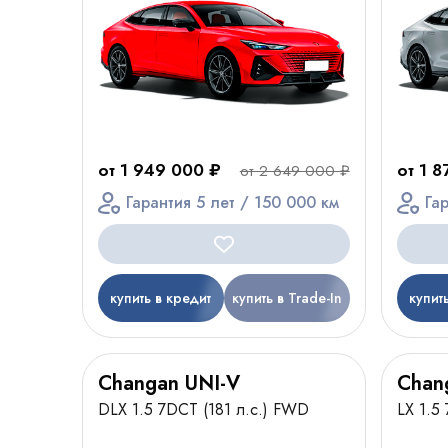
от 1 949 000 ₽
от 1 
от 2 649 000 ₽
Гарантия 5 лет / 150 000 км
Га
купить в кредит
купить в Trade-In
купит
Changan UNI-V
Chan
DLX 1.5 7DCT (181 л.с.) FWD
LX 1.5