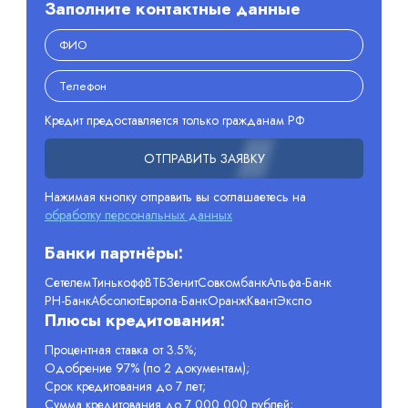
Заполните контактные данные
Кредит предоставляется только гражданам РФ
ОТПРАВИТЬ ЗАЯВКУ
Нажимая кнопку отправить вы соглашаетесь на
обработку персональных данных
Банки партнёры:
Сетелем
Тинькофф
ВТБ
Зенит
Совкомбанк
Альфа-Банк
РН-Банк
Абсолют
Европа-Банк
Оранж
Квант
Экспо
Плюсы кредитования:
Процентная ставка от 3.5%;
Одобрение 97% (по 2 документам);
Срок кредитования до 7 лет;
Сумма кредитования до 7 000 000 рублей;