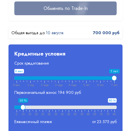
Обменять по Trade-In
10 августа
700 000 руб
Кредитные условия
Срок кредитования
6 мес
7 лет
6 мес
1 год
2 года
3 года
4 года
5 лет
6 лет
7 лет
Первоначальный взнос
194 900 руб
10 %
80 %
0
10
15
20
25
30
35
40
45
50
55
60
65
70
75
80
Ежемесячный платеж
от 23 575 руб